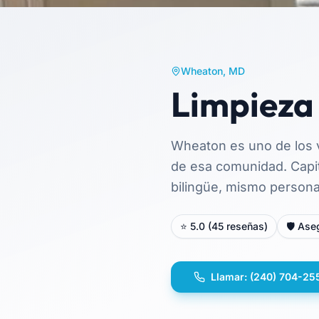
Wheaton, MD
Limpieza
Wheaton es uno de los 
de esa comunidad. Capit
bilingüe, mismo personal
⭐ 5.0 (45 reseñas)
🛡️ As
Llamar:
(240) 704-25