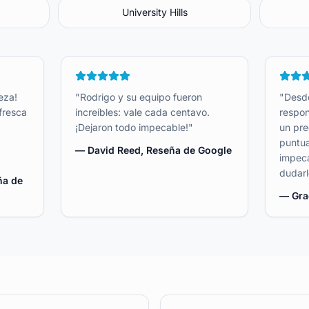
University Hills
eza!
"
Rodrigo y su equipo fueron
"
Desde
fresca
increíbles: vale cada centavo.
respon
¡Dejaron todo impecable!
"
un pre
puntua
—
David Reed
, Reseña de Google
impeca
dudarl
ña de
—
Gra