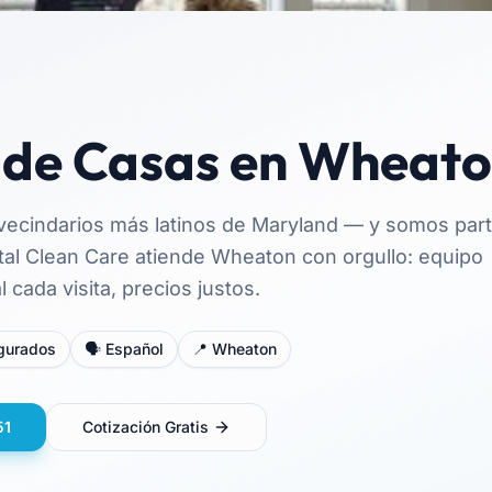
 de Casas en Wheat
vecindarios más latinos de Maryland — y somos par
al Clean Care atiende Wheaton con orgullo: equipo
 cada visita, precios justos.
egurados
🗣️ Español
📍 Wheaton
51
Cotización Gratis