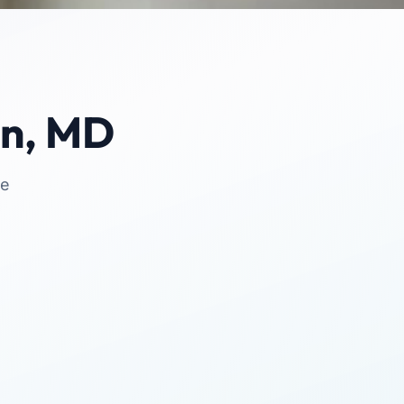
on, MD
te