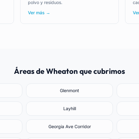
polvo y residuos.
cad
Ver más →
Ve
Áreas de Wheaton que cubrimos
Glenmont
Layhill
Georgia Ave Corridor