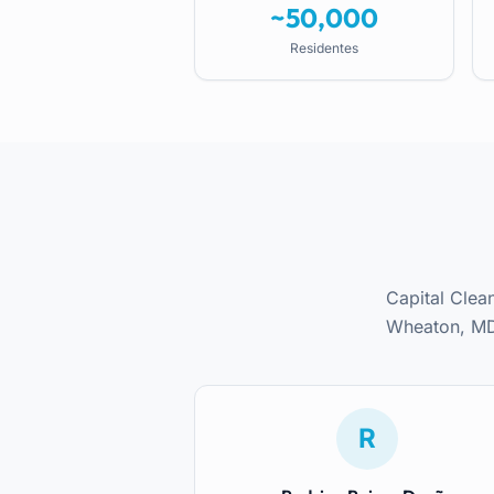
~50,000
Residentes
Capital Clea
Wheaton
, M
R