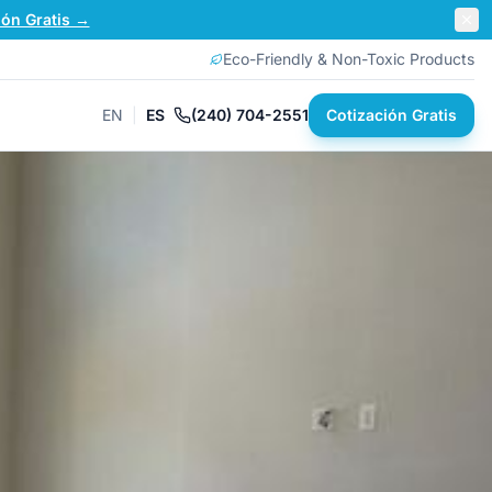
ión Gratis →
Eco-Friendly & Non-Toxic Products
EN
|
ES
(240) 704-2551
Cotización Gratis